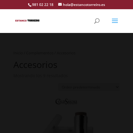
981 02 22 18
hola@estancotorreiro.es
Inicio
/
Complementos
/ Accesorios
Accesorios
Mostrando los 9 resultados