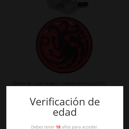
Gestor de Calor Dragón + Tapete silicona 25 Cm
€
9,95
Verificación de
edad
Debes tener
18
años para acceder.