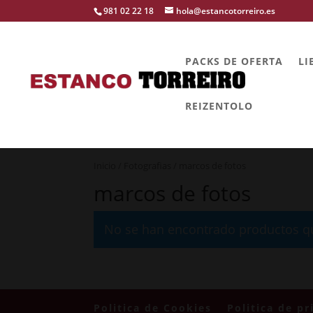
981 02 22 18
hola@estancotorreiro.es
PACKS DE OFERTA
LI
REIZENTOLO
Inicio
/
Fotografias
/ marcos de fotos
marcos de fotos
No se han encontrado productos qu
Politica de Cookies
Politica de pr