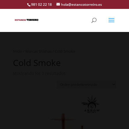
981 02 22 18
hola@estancotorreiro.es
Inicio
/
Marcas Shishas
/ Cold Smoke
Cold Smoke
Mostrando los 2 resultados