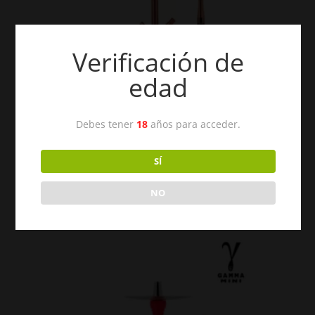
Verificación de
edad
Debes tener
18
años para acceder.
SÍ
Cachimba Arrow Mini Gold Rose
NO
€
79,95