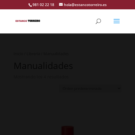
981 02 22 18
hola@estancotorreiro.es
Inicio
/
Libreria
/ Manualidades
Manualidades
Mostrando los 4 resultados