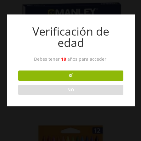
Verificación de
edad
Debes tener
18
años para acceder.
SÍ
Ceras Manley 15
NO
€
3,95