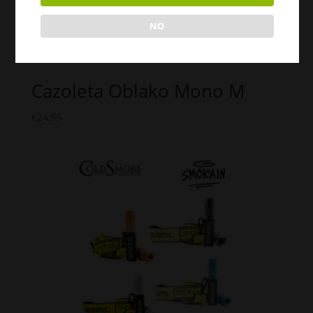
NO
Cazoleta Oblako Mono M
€
24,95