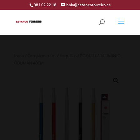
981 02 22 18
hola@estancotorreiro.es
Inicio
/
Complementos
/
boquillas
/ BOQUILLA ALUMINIO
ODUMAN 40CM