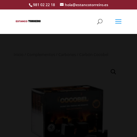
981 02 22 18
hola@estancotorreiro.es
Inicio
/
Complementos
/
Carbones
/ Carbón Cocobel