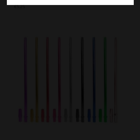
€
5,25